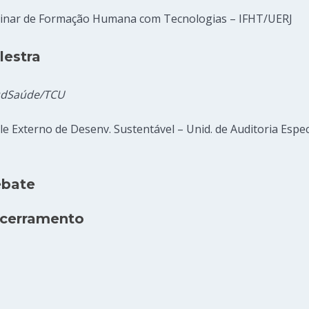
iplinar de Formação Humana com Tecnologias – IFHT/UERJ
lestra
AudSaúde/TCU
le Externo de Desenv. Sustentável – Unid. de Auditoria Espe
ebate
ncerramento