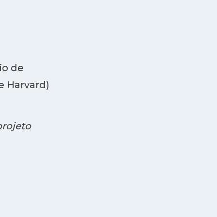
io de
e Harvard)
rojeto