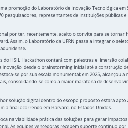
uma promoção do Laboratório de Inovação Tecnológica em 
70 pesquisadores, representantes de instituições públicas e
onal por ter, recentemente, aceito o convite para se torna
vard. Assim, o Laboratório da UFRN passa a integrar o sele
stadunidense.
as do HSIL Hackathon contará com palestras e imersão cola
 inovação: desde o brainstorming inicial até a construção d
 destaca-se por sua escala monumental; em 2025, alcançou a
bais, consolidando-se como a maior maratona de desenvolvi
hor solução digital dentro do escopo proposto estará apto 
m a final ocorrendo em Harvard, no Estados Unidos.
foca na viabilidade prática das soluções para gerar impacto
cional. As equipes vencedoras recebem suporte contínuo por