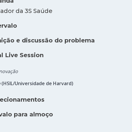
anda
dador da 3S Saúde
ervalo
inição e discussão do problema
al Live Session
inovação
b
(HSIL/Universidade de Harvard)
irecionamentos
rvalo para almoço