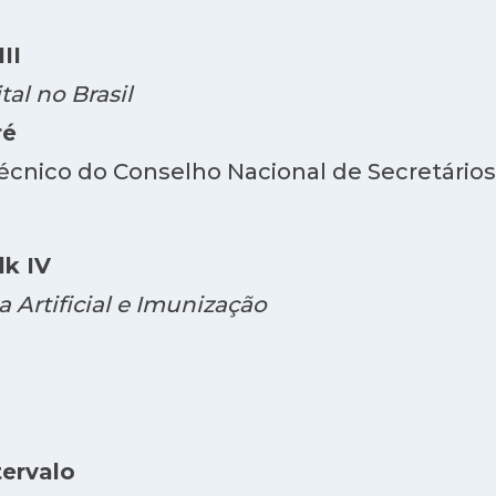
III
al no Brasil
ré
écnico do Conselho Nacional de Secretários
lk IV
a Artificial e Imunização
tervalo