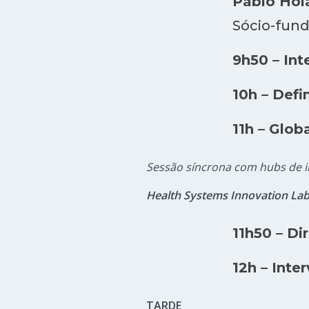
Pablo Hol
Sócio-fun
9h50 – Int
10h – Def
11h – Glob
Sessão síncrona com hubs de 
Health Systems Innovation La
11h50 – D
12h – Inte
TARDE