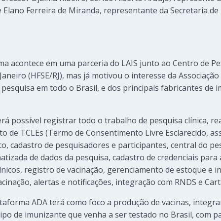
Elano Ferreira de Miranda, representante da Secretaria de
a acontece em uma parceria do LAIS junto ao Centro de Pes
Janeiro (HFSE/RJ), mas já motivou o interesse da Associação B
pesquisa em todo o Brasil, e dos principais fabricantes de i
á possível registrar todo o trabalho de pesquisa clínica, 
nto de TCLEs (Termo de Consentimento Livre Esclarecido, as
ico, cadastro de pesquisadores e participantes, central do pe
atizada de dados da pesquisa, cadastro de credenciais par
nicos, registro de vacinação, gerenciamento de estoque e inc
acinação, alertas e notificações, integração com RNDS e Car
taforma ADA terá como foco a produção de vacinas, integra
tipo de imunizante que venha a ser testado no Brasil, com p