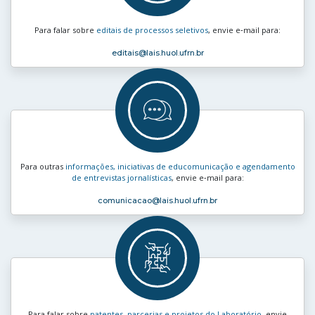
Para falar sobre
editais de processos seletivos
, envie e‑mail para:
editais
@lais.huol.ufrn.br
Para outras
informações, iniciativas de educomunicação e agendamento
de entrevistas jornalísticas
, envie e‑mail para:
comunicacao
@lais.huol.ufrn.br
Para falar sobre
patentes, parcerias e projetos do Laboratório
, envie