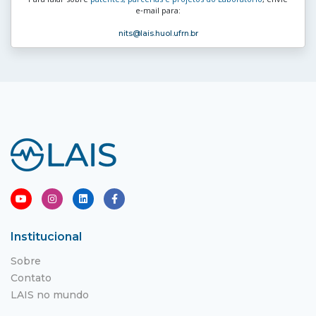
e‑mail para:
nits
@lais.huol.ufrn.br
Institucional
Sobre
Contato
LAIS no mundo