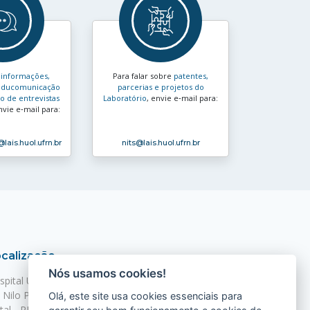
s
informações,
Para falar sobre
patentes,
e educomunicação
parcerias e projetos do
 de entrevistas
Laboratório
, envie e‑mail para:
nvie e‑mail para:
@lais.huol.ufrn.br
nits
@lais.huol.ufrn.br
calização
Nós usamos cookies!
spital Universitário Onofre Lopes - HUOL
. Nilo Peçanha, 620 - Petrópolis
Olá, este site usa cookies essenciais para
tal - RN, 59012-300