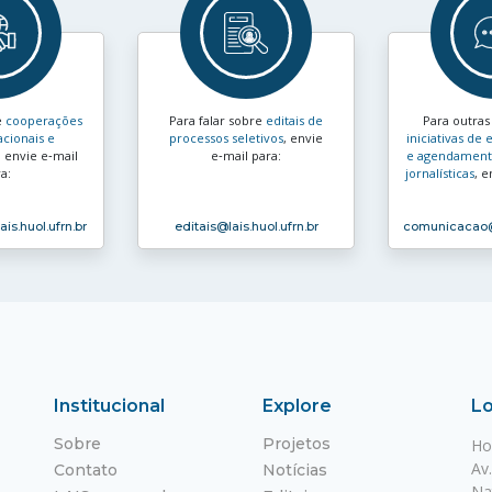
e
cooperações
Para falar sobre
editais de
Para outra
acionais e
processos seletivos
, envie
iniciativas d
, envie e‑mail
e‑mail para:
e agendamento
a:
jornalísticas
, e
ais.huol.ufrn.br
editais
@lais.huol.ufrn.br
comunicacao
Institucional
Explore
Lo
Sobre
Projetos
Ho
Av
Contato
Notícias
Na