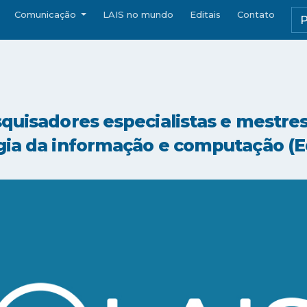
Comunicação
LAIS no mundo
Editais
Contato
squisadores especialistas e mestres
gia da informação e computação (E