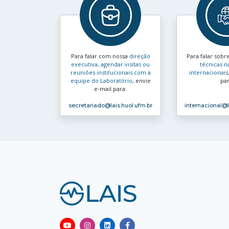
Para falar com nossa
direção
Para falar sobr
executiva, agendar visitas ou
técnicas n
reuniões institucionais com a
internacionais
equipe do Laboratório
, envie
par
e‑mail para:
secretariado
@lais.huol.ufrn.br
internacional
@l