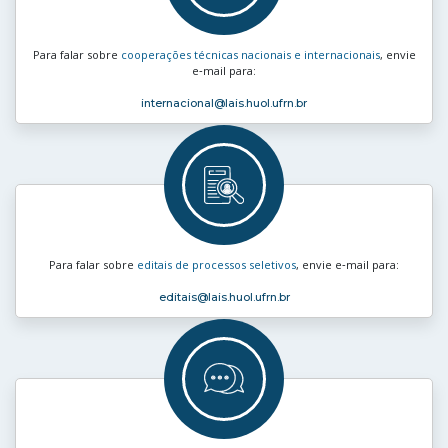
Para falar sobre
cooperações técnicas nacionais e internacionais
, envie
e‑mail para:
internacional
@lais.huol.ufrn.br
Para falar sobre
editais de processos seletivos
, envie e‑mail para:
editais
@lais.huol.ufrn.br