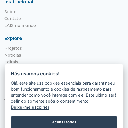
Institucional
Sobre
Contato
LAIS no mundo
Explore
Projetos
Notícias
Editais
NITS
Nós usamos cookies!
Localização
Olá, este site usa cookies essenciais para garantir seu
bom funcionamento e cookies de rastreamento para
Hospital Universitário Onofre Lopes - HUOL
entender como você interage com ele. Este último será
Av. Nilo Peçanha, 620 - Petrópolis
definido somente após o consentimento.
Natal - RN, 59012-300
Deixe-me escolher
Aceitar todos