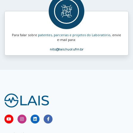
Para falar sobre
patentes, parcerias e projetos do Laboratório
, envie
e‑mail para:
nits
@lais.huol.ufrn.br