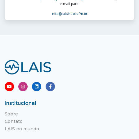
e‑mail para:
nits
@lais.huol.ufrn.br
Institucional
Sobre
Contato
LAIS no mundo