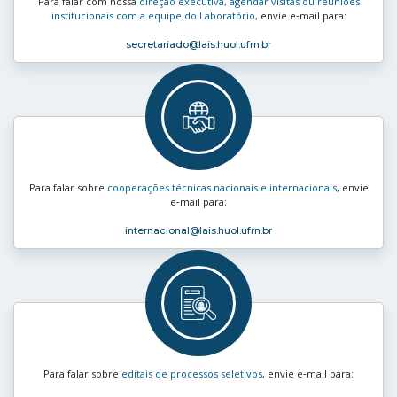
Para falar com nossa
direção executiva, agendar visitas ou reuniões
institucionais com a equipe do Laboratório
, envie e‑mail para:
secretariado
@lais.huol.ufrn.br
Para falar sobre
cooperações técnicas nacionais e internacionais
, envie
e‑mail para:
internacional
@lais.huol.ufrn.br
Para falar sobre
editais de processos seletivos
, envie e‑mail para: