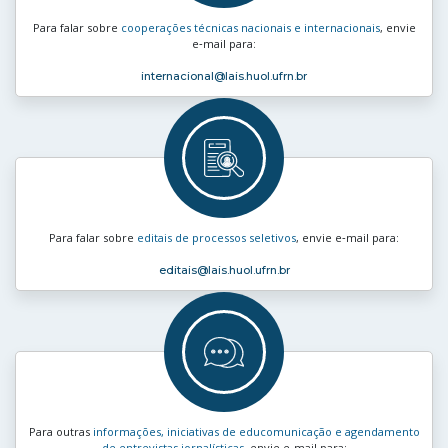
Para falar sobre
cooperações técnicas nacionais e internacionais
, envie
e‑mail para:
internacional
@lais.huol.ufrn.br
Para falar sobre
editais de processos seletivos
, envie e‑mail para:
editais
@lais.huol.ufrn.br
Para outras
informações, iniciativas de educomunicação e agendamento
de entrevistas jornalísticas
, envie e‑mail para: