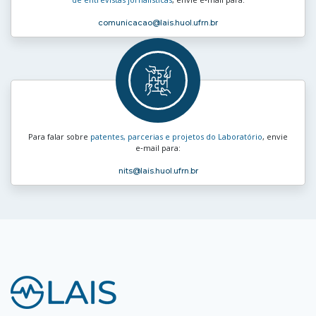
comunicacao
@lais.huol.ufrn.br
Para falar sobre
patentes, parcerias e projetos do Laboratório
, envie
e‑mail para:
nits
@lais.huol.ufrn.br