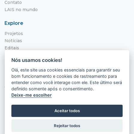
Contato
LAIS no mundo
Explore
Projetos
Notícias
Editais
NITS
Nós usamos cookies!
Localização
Olá, este site usa cookies essenciais para garantir seu
bom funcionamento e cookies de rastreamento para
Hospital Universitário Onofre Lopes - HUOL
entender como você interage com ele. Este último será
Av. Nilo Peçanha, 620 - Petrópolis
definido somente após o consentimento.
Natal - RN, 59012-300
Deixe-me escolher
Aceitar todos
Rejeitar todos
2026 © LAIS (HUOL). Todos os direitos