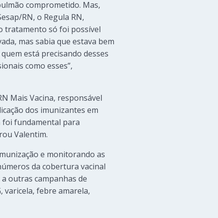
o pulmão comprometido. Mas,
Sesap/RN, o Regula RN,
o tratamento só foi possível
ivada, mas sabia que estava bem
a quem está precisando desses
sionais como esses”,
 RN Mais Vacina, responsável
licação dos imunizantes em
a foi fundamental para
rou Valentim.
Imunização e monitorando as
 números da cobertura vacinal
s a outras campanhas de
 varicela, febre amarela,