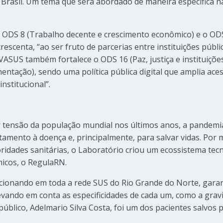
 Brasil. Um tema que será abordado de maneira específica 
ODS 8 (Trabalho decente e crescimento econômico) e o OD
escenta, “ao ser fruto de parcerias entre instituições públi
ASUS também fortalece o ODS 16 (Paz, justiça e instituições
entação), sendo uma política pública digital que amplia ace
nstitucional”.
ensão da população mundial nos últimos anos, a pandemia 
tamento à doença e, principalmente, para salvar vidas. Por 
oridades sanitárias, o Laboratório criou um ecossistema tec
línicos, o RegulaRN.
cionando em toda a rede SUS do Rio Grande do Norte, garant
evando em conta as especificidades de cada um, como a gravi
úblico, Adelmario Silva Costa, foi um dos pacientes salvos 