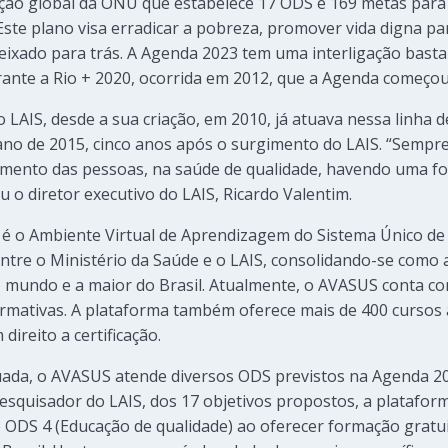
ção global da ONU que estabelece 17 ODS e 169 metas para
Este plano visa erradicar a pobreza, promover vida digna pa
ixado para trás. A Agenda 2023 tem uma interligação bastan
durante a Rio + 2020, ocorrida em 2012, que a Agenda começou 
o LAIS, desde a sua criação, em 2010, já atuava nessa linha
no de 2015, cinco anos após o surgimento do LAIS. “Semp
imento das pessoas, na saúde de qualidade, havendo uma fo
 o diretor executivo do LAIS, Ricardo Valentim.
 é o Ambiente Virtual de Aprendizagem do Sistema Único de
tre o Ministério da Saúde e o LAIS, consolidando-se como a
undo e a maior do Brasil. Atualmente, o AVASUS conta com
formativas. A plataforma também oferece mais de 400 cursos a
ireito a certificação.
uada, o AVASUS atende diversos ODS previstos na Agenda 20
esquisador do LAIS, dos 17 objetivos propostos, a platafo
 ODS 4 (Educação de qualidade) ao oferecer formação gratui