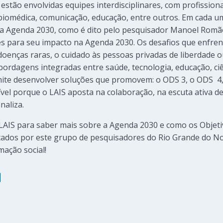
 estão envolvidas equipes interdisciplinares, com profissio
biomédica, comunicação, educação, entre outros. Em cada um
a Agenda 2030, como é dito pelo pesquisador Manoel Romão,
s para seu impacto na Agenda 2030. Os desafios que enfren
doenças raras, o cuidado às pessoas privadas de liberdade ou
rdagens integradas entre saúde, tecnologia, educação, ciênc
mite desenvolver soluções que promovem: o ODS 3, o ODS 4,
ível porque o LAIS aposta na colaboração, na escuta ativa d
inaliza.
AIS para saber mais sobre a Agenda 2030 e como os Objet
tados por este grupo de pesquisadores do Rio Grande do No
mação social!