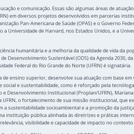
ducação e comunicação. Essas são algumas áreas de atuação
N) em diversos projetos desenvolvidos em parcerias instit
anização Pan-Americana de Saúde (OPAS) e o Governo Federa
omo a Universidade de Harvard, nos Estados Unidos, e a Univ
ciência humanitária e a melhoria da qualidade de vida da po
 de Desenvolvimento Sustentável (ODS) da Agenda 2030, d
sidade Federal do Rio Grande do Norte (UFRN) é signatária.
a de ensino superior, desenvolve sua atuação com base em 
 social e sustentabilidade, como é reforçado pela tecnólog
e Desenvolvimento Institucional (Proplan/UFRN), Mariana M
 UFRN, o fortalecimento de sua missão institucional, que ex
 a sustentabilidade socioambiental e a promoção da justiç
 instituição pública alinhada às diretrizes e práticas inter
elevância, visibilidade e capacidade de impacto no contexto l