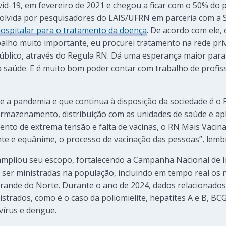
vid-19, em fevereiro de 2021 e chegou a ficar com o 50% d
olvida por pesquisadores do LAIS/UFRN em parceria com a 
ospitalar para o tratamento da doença
. De acordo com ele, 
balho muito importante, eu procurei tratamento na rede pr
público, através do Regula RN. Dá uma esperança maior par
da saúde. E é muito bom poder contar com trabalho de profis
e a pandemia e que continua à disposição da sociedade é o
 armazenamento, distribuição com as unidades de saúde e ap
nto de extrema tensão e falta de vacinas, o RN Mais Vacin
te e equânime, o processo de vacinação das pessoas”, lemb
ampliou seu escopo, fortalecendo a Campanha Nacional de 
m ser ministradas na população, incluindo em tempo real os
Grande do Norte. Durante o ano de 2024, dados relacionado
trados, como é o caso da poliomielite, hepatites A e B, BCG,
avírus e dengue.