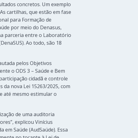
sultados concretos. Um exemplo
As cartilhas, que estão em fase
ional para Formação de
Saúde por meio do Denasus,
ma parceria entre o Laboratório
(DenaSUS). Ao todo, são 18
autada pelos Objetivos
mente o ODS 3 – Saúde e Bem
participação cidadã e controle
es da nova Lei 15263/2025, com
r e até mesmo estimular o
ização de uma auditoria
res”, explicou Vinícius
ada em Saúde (AudSaúde). Essa
mente no tocante à Lei de