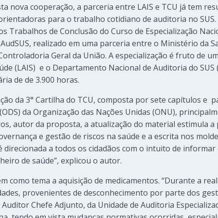
ta nova cooperação, a parceria entre LAIS e TCU já tem re
orientadoras para o trabalho cotidiano de auditoria no SUS. 
 dos Trabalhos de Conclusão do Curso de Especialização Nac
a AudSUS, realizado em uma parceria entre o Ministério da 
Controladoria Geral da União. A especialização é fruto de u
úde (LAIS) e o Departamento Nacional de Auditoria do SUS 
ria de de 3.900 horas.
ação da 3° Cartilha do TCU, composta por sete capítulos e p
(ODS) da Organização das Nações Unidas (ONU), principal
os, autor da proposta, a atualização do material estimula a 
governança e gestão de riscos na saúde e a escrita nos mold
 é direcionada a todos os cidadãos com o intuito de informa
eiro de saúde”, explicou o autor.
em como tema a aquisição de medicamentos. “Durante a real
dades, provenientes de desconhecimento por parte dos gesto
 Auditor Chefe Adjunto, da Unidade de Auditoria Especializ
lha, tendo em vista mudanças normativas ocorridas, especial