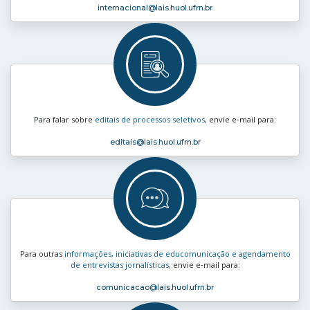
internacional
@lais.huol.ufrn.br
Para falar sobre
editais de processos seletivos
, envie e‑mail para:
editais
@lais.huol.ufrn.br
Para outras
informações, iniciativas de educomunicação e agendamento
de entrevistas jornalísticas
, envie e‑mail para:
comunicacao
@lais.huol.ufrn.br