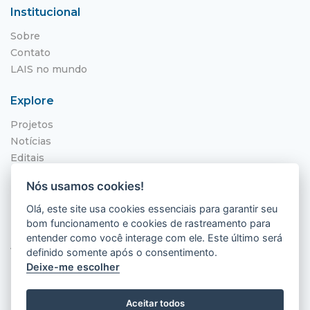
Institucional
Sobre
Contato
LAIS no mundo
Explore
Projetos
Notícias
Editais
NITS
Nós usamos cookies!
Localização
Olá, este site usa cookies essenciais para garantir seu
bom funcionamento e cookies de rastreamento para
Hospital Universitário Onofre Lopes - HUOL
entender como você interage com ele. Este último será
Av. Nilo Peçanha, 620 - Petrópolis
definido somente após o consentimento.
Natal - RN, 59012-300
Deixe-me escolher
Aceitar todos