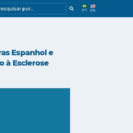
PT
EN
ras Espanhol e
o à Esclerose