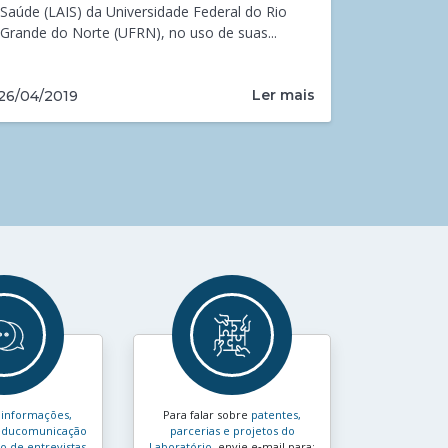
Saúde (LAIS) da Universidade Federal do Rio
Grande do Norte (UFRN), no uso de suas...
Ler mais
26/04/2019
s
informações,
Para falar sobre
patentes,
e educomunicação
parcerias e projetos do
 de entrevistas
Laboratório
, envie e‑mail para: