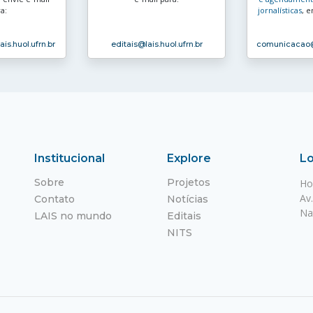
a:
jornalísticas
, e
ais.huol.ufrn.br
editais
@lais.huol.ufrn.br
comunicacao
Institucional
Explore
Lo
Sobre
Projetos
Ho
Av
Contato
Notícias
Na
LAIS no mundo
Editais
NITS