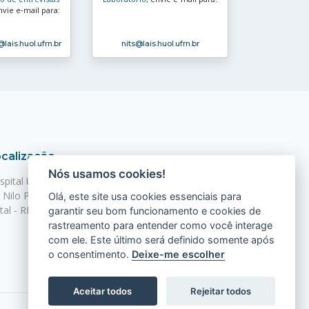
nvie e‑mail para:
@lais.huol.ufrn.br
nits
@lais.huol.ufrn.br
calização
Nós usamos cookies!
spital Universitário Onofre Lopes - HUOL
. Nilo Peçanha, 620 - Petrópolis
Olá, este site usa cookies essenciais para
tal - RN, 59012-300
garantir seu bom funcionamento e cookies de
rastreamento para entender como você interage
com ele. Este último será definido somente após
o consentimento.
Deixe-me escolher
Aceitar todos
Rejeitar todos