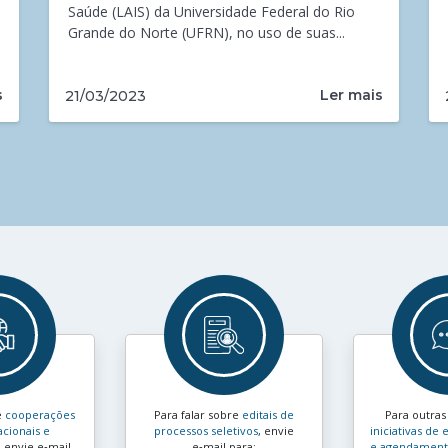
Saúde (LAIS) da Universidade Federal do Rio
Grande do Norte (UFRN), no uso de suas...
s
Ler mais
21/03/2023
e
cooperações
Para falar sobre
editais de
Para outra
acionais e
processos seletivos
, envie
iniciativas d
, envie e‑mail
e‑mail para:
e agendamento