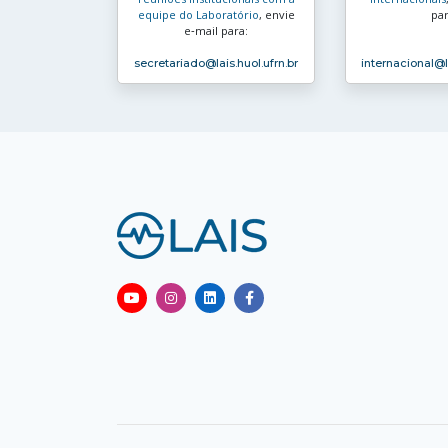
equipe do Laboratório
, envie
par
e‑mail para:
secretariado
@lais.huol.ufrn.br
internacional
@l