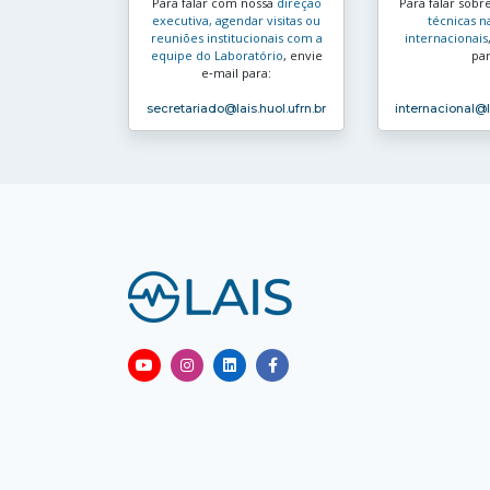
Para falar com nossa
direção
Para falar sobr
executiva, agendar visitas ou
técnicas n
reuniões institucionais com a
internacionais
equipe do Laboratório
, envie
par
e‑mail para:
secretariado
@lais.huol.ufrn.br
internacional
@l