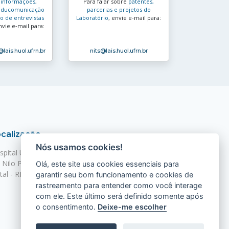
s
informações,
Para falar sobre
patentes,
e educomunicação
parcerias e projetos do
 de entrevistas
Laboratório
, envie e‑mail para:
nvie e‑mail para:
@lais.huol.ufrn.br
nits
@lais.huol.ufrn.br
calização
Nós usamos cookies!
spital Universitário Onofre Lopes - HUOL
. Nilo Peçanha, 620 - Petrópolis
Olá, este site usa cookies essenciais para
tal - RN, 59012-300
garantir seu bom funcionamento e cookies de
rastreamento para entender como você interage
com ele. Este último será definido somente após
o consentimento.
Deixe-me escolher