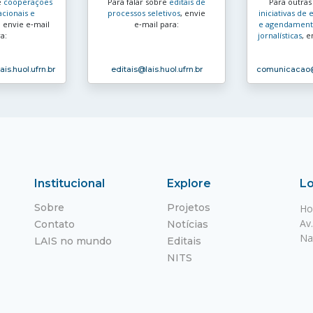
e
cooperações
Para falar sobre
editais de
Para outra
acionais e
processos seletivos
, envie
iniciativas d
, envie e‑mail
e‑mail para:
e agendamento
a:
jornalísticas
, e
ais.huol.ufrn.br
editais
@lais.huol.ufrn.br
comunicacao
Institucional
Explore
Lo
Sobre
Projetos
Ho
Av
Contato
Notícias
Na
LAIS no mundo
Editais
NITS