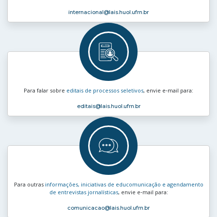
internacional
@lais.huol.ufrn.br
Para falar sobre
editais de processos seletivos
, envie e‑mail para:
editais
@lais.huol.ufrn.br
Para outras
informações, iniciativas de educomunicação e agendamento
de entrevistas jornalísticas
, envie e‑mail para:
comunicacao
@lais.huol.ufrn.br