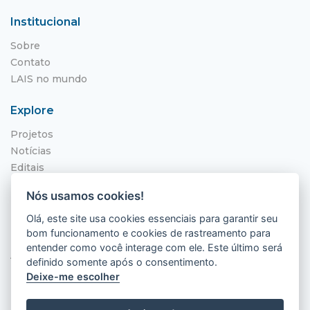
Institucional
Sobre
Contato
LAIS no mundo
Explore
Projetos
Notícias
Editais
NITS
Nós usamos cookies!
Localização
Olá, este site usa cookies essenciais para garantir seu
bom funcionamento e cookies de rastreamento para
Hospital Universitário Onofre Lopes - HUOL
entender como você interage com ele. Este último será
Av. Nilo Peçanha, 620 - Petrópolis
definido somente após o consentimento.
Natal - RN, 59012-300
Deixe-me escolher