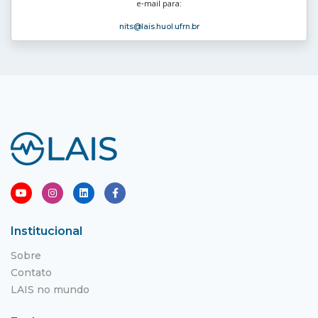
e‑mail para:
nits
@lais.huol.ufrn.br
Institucional
Sobre
Contato
LAIS no mundo