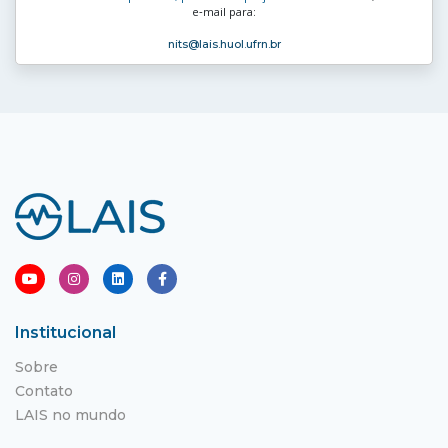
e‑mail para:
nits
@lais.huol.ufrn.br
Institucional
Sobre
Contato
LAIS no mundo