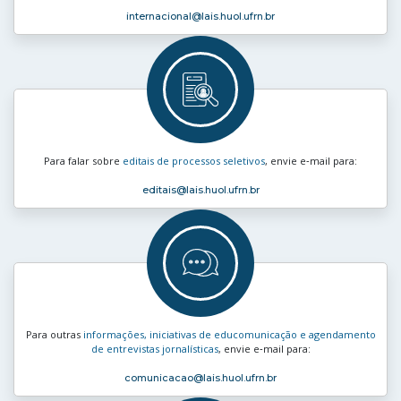
internacional
@lais.huol.ufrn.br
Para falar sobre
editais de processos seletivos
, envie e‑mail para:
editais
@lais.huol.ufrn.br
Para outras
informações, iniciativas de educomunicação e agendamento
de entrevistas jornalísticas
, envie e‑mail para:
comunicacao
@lais.huol.ufrn.br