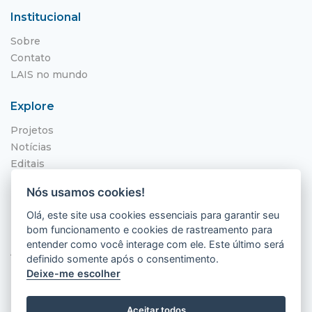
Institucional
Sobre
Contato
LAIS no mundo
Explore
Projetos
Notícias
Editais
NITS
Nós usamos cookies!
Localização
Olá, este site usa cookies essenciais para garantir seu
bom funcionamento e cookies de rastreamento para
Hospital Universitário Onofre Lopes - HUOL
entender como você interage com ele. Este último será
Av. Nilo Peçanha, 620 - Petrópolis
definido somente após o consentimento.
Natal - RN, 59012-300
Deixe-me escolher
Aceitar todos