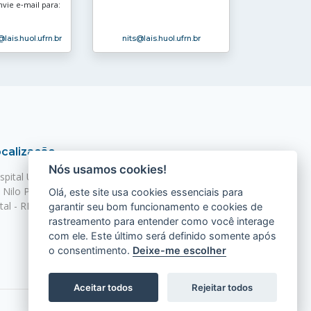
nvie e‑mail para:
@lais.huol.ufrn.br
nits
@lais.huol.ufrn.br
calização
Nós usamos cookies!
spital Universitário Onofre Lopes - HUOL
. Nilo Peçanha, 620 - Petrópolis
Olá, este site usa cookies essenciais para
tal - RN, 59012-300
garantir seu bom funcionamento e cookies de
rastreamento para entender como você interage
com ele. Este último será definido somente após
o consentimento.
Deixe-me escolher
Aceitar todos
Rejeitar todos