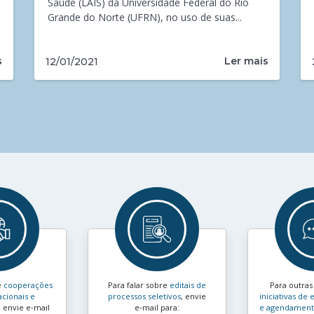
Saúde (LAIS) da Universidade Federal do Rio
Grande do Norte (UFRN), no uso de suas...
s
Ler mais
12/01/2021
e
cooperações
Para falar sobre
editais de
Para outra
acionais e
processos seletivos
, envie
iniciativas d
, envie e‑mail
e‑mail para:
e agendamento