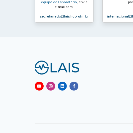
equipe do Laboratório
, envie
par
e‑mail para:
secretariado
@lais.huol.ufrn.br
internacional
@l