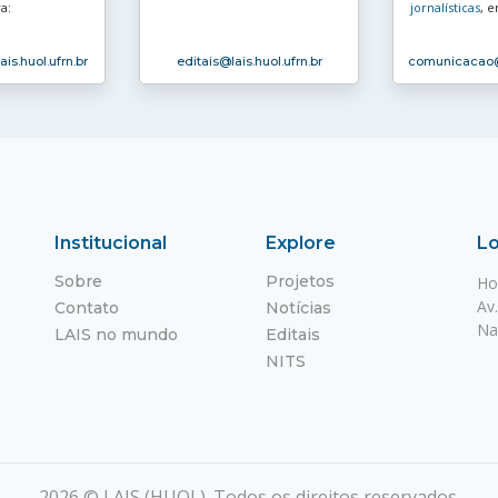
a:
jornalísticas
, e
ais.huol.ufrn.br
editais
@lais.huol.ufrn.br
comunicacao
Institucional
Explore
Lo
Sobre
Projetos
Ho
Av
Contato
Notícias
Na
LAIS no mundo
Editais
NITS
2026 © LAIS (HUOL). Todos os direitos reservados.