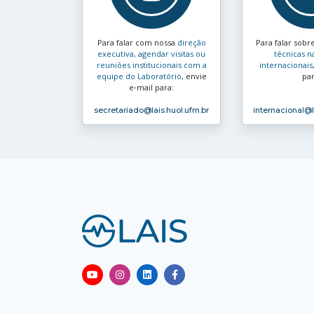
Para falar com nossa
direção
Para falar sobr
executiva, agendar visitas ou
técnicas n
reuniões institucionais com a
internacionais
equipe do Laboratório
, envie
par
e‑mail para:
secretariado
@lais.huol.ufrn.br
internacional
@l