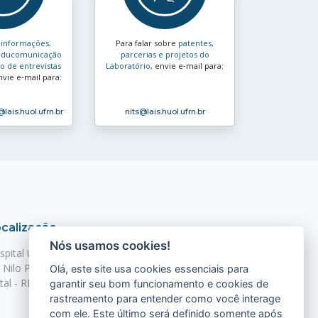
s
informações,
Para falar sobre
patentes,
e educomunicação
parcerias e projetos do
 de entrevistas
Laboratório
, envie e‑mail para:
nvie e‑mail para:
@lais.huol.ufrn.br
nits
@lais.huol.ufrn.br
calização
Nós usamos cookies!
spital Universitário Onofre Lopes - HUOL
. Nilo Peçanha, 620 - Petrópolis
Olá, este site usa cookies essenciais para
tal - RN, 59012-300
garantir seu bom funcionamento e cookies de
rastreamento para entender como você interage
com ele. Este último será definido somente após