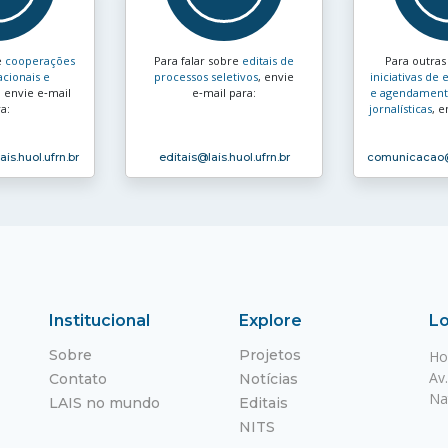
e
cooperações
Para falar sobre
editais de
Para outra
acionais e
processos seletivos
, envie
iniciativas d
, envie e‑mail
e‑mail para:
e agendamento
a:
jornalísticas
, e
ais.huol.ufrn.br
editais
@lais.huol.ufrn.br
comunicacao
Institucional
Explore
Lo
Sobre
Projetos
Ho
Av
Contato
Notícias
Na
LAIS no mundo
Editais
NITS