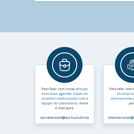
Para falar com nossa
direção
Para falar sobr
executiva, agendar visitas ou
técnicas n
reuniões institucionais com a
internacionais
equipe do Laboratório
, envie
par
e‑mail para:
secretariado
@lais.huol.ufrn.br
internacional
@l