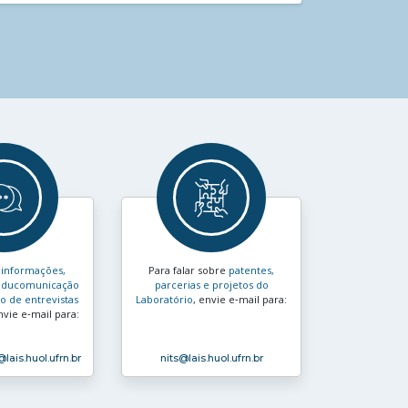
s
informações,
Para falar sobre
patentes,
e educomunicação
parcerias e projetos do
 de entrevistas
Laboratório
, envie e‑mail para:
nvie e‑mail para:
@lais.huol.ufrn.br
nits
@lais.huol.ufrn.br