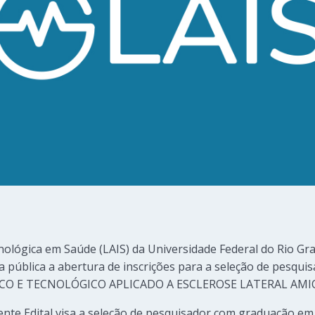
ológica em Saúde (LAIS) da Universidade Federal do Rio Gr
na pública a abertura de inscrições para a seleção de pesqui
CO E TECNOLÓGICO APLICADO A ESCLEROSE LATERAL AMIO
ente Edital visa a seleção de pesquisador com graduação em