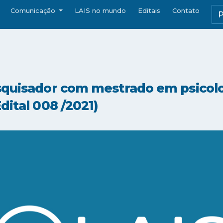
Comunicação
LAIS no mundo
Editais
Contato
squisador com mestrado em psicol
dital 008 /2021)