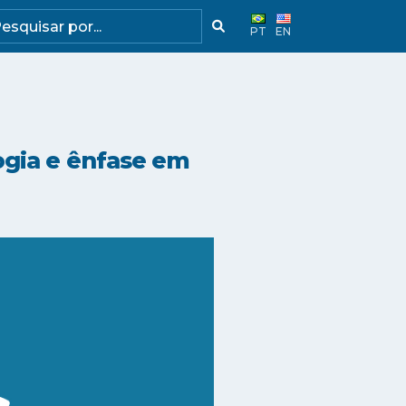
PT
EN
ogia e ênfase em