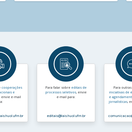
e
cooperações
Para falar sobre
editais de
Para outra
acionais e
processos seletivos
, envie
iniciativas d
, envie e‑mail
e‑mail para:
e agendamento
a:
jornalísticas
, e
ais.huol.ufrn.br
editais
@lais.huol.ufrn.br
comunicacao