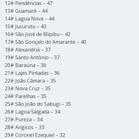
12# Pendências – 47
13# Guamaré – 44
14# Lagoa Nova – 44
15# Jucurutu – 43
16# São José de Mipibu – 42
17# São Gonçalo do Amarante – 40
18# Alexandria – 37
19# Santo Antônio – 37
20# Baraúna – 36
21# Lajes Pintadas – 36
22# João Câmara – 35
23# Nova Cruz – 35
24# Parelhas – 35
25# São João do Sabugi – 35
26# Lagoa Salgada – 34
27# Pureza – 34
28# Angicos – 33
29# Coronel Ezequiel – 32