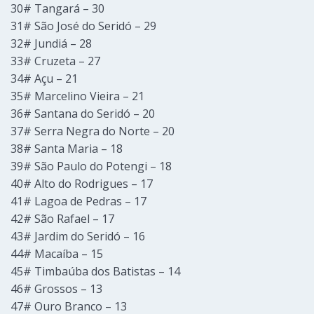
30# Tangará – 30
31# São José do Seridó – 29
32# Jundiá – 28
33# Cruzeta – 27
34# Açu – 21
35# Marcelino Vieira – 21
36# Santana do Seridó – 20
37# Serra Negra do Norte – 20
38# Santa Maria – 18
39# São Paulo do Potengi – 18
40# Alto do Rodrigues – 17
41# Lagoa de Pedras – 17
42# São Rafael – 17
43# Jardim do Seridó – 16
44# Macaíba – 15
45# Timbaúba dos Batistas – 14
46# Grossos – 13
47# Ouro Branco – 13