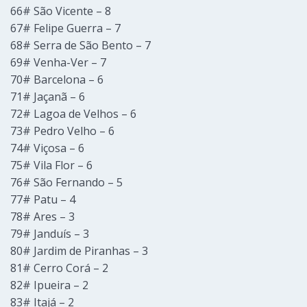
66# São Vicente – 8
67# Felipe Guerra – 7
68# Serra de São Bento – 7
69# Venha-Ver – 7
70# Barcelona – 6
71# Jaçanã – 6
72# Lagoa de Velhos – 6
73# Pedro Velho – 6
74# Viçosa – 6
75# Vila Flor – 6
76# São Fernando – 5
77# Patu – 4
78# Ares – 3
79# Janduís – 3
80# Jardim de Piranhas – 3
81# Cerro Corá – 2
82# Ipueira – 2
83# Itajá – 2