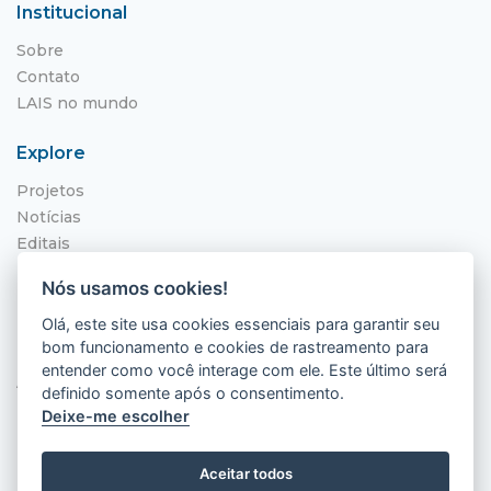
Institucional
Sobre
Contato
LAIS no mundo
Explore
Projetos
Notícias
Editais
NITS
Nós usamos cookies!
Localização
Olá, este site usa cookies essenciais para garantir seu
bom funcionamento e cookies de rastreamento para
Hospital Universitário Onofre Lopes - HUOL
entender como você interage com ele. Este último será
Av. Nilo Peçanha, 620 - Petrópolis
definido somente após o consentimento.
Natal - RN, 59012-300
Deixe-me escolher
Aceitar todos