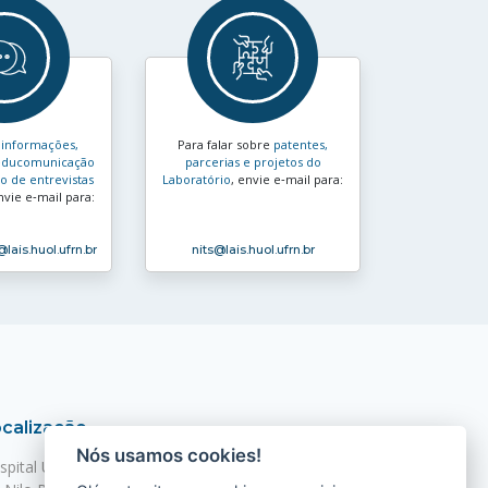
s
informações,
Para falar sobre
patentes,
e educomunicação
parcerias e projetos do
 de entrevistas
Laboratório
, envie e‑mail para:
nvie e‑mail para:
@lais.huol.ufrn.br
nits
@lais.huol.ufrn.br
calização
Nós usamos cookies!
spital Universitário Onofre Lopes - HUOL