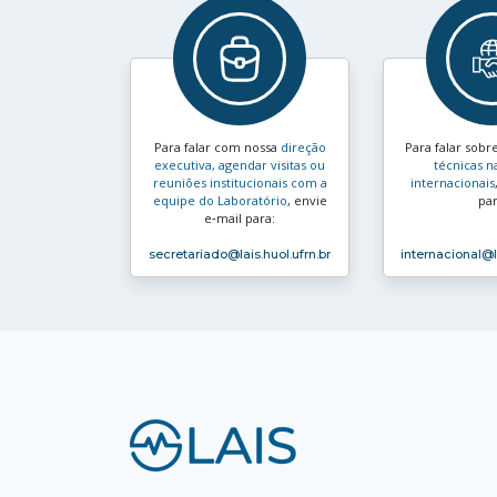
Para falar com nossa
direção
Para falar sobr
executiva, agendar visitas ou
técnicas n
reuniões institucionais com a
internacionais
equipe do Laboratório
, envie
par
e‑mail para:
secretariado
@lais.huol.ufrn.br
internacional
@l