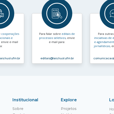
e
cooperações
Para falar sobre
editais de
Para outra
acionais e
processos seletivos
, envie
iniciativas d
, envie e‑mail
e‑mail para:
e agendamento
a:
jornalísticas
, e
ais.huol.ufrn.br
editais
@lais.huol.ufrn.br
comunicacao
Institucional
Explore
Lo
Sobre
Projetos
Ho