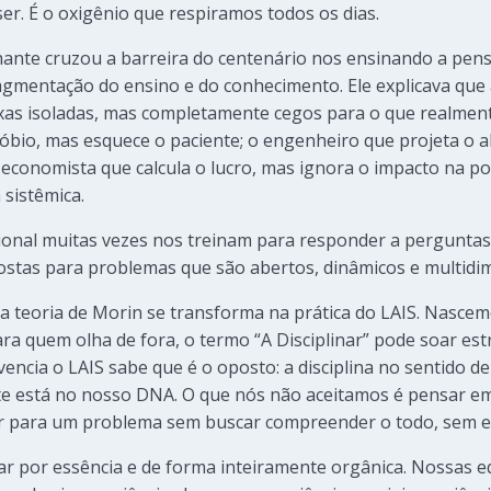
ser. É o oxigênio que respiramos todos os dias.
hante cruzou a barreira do centenário nos ensinando a pen
agmentação do ensino e do conhecimento. Ele explicava que a
ixas isoladas, mas completamente cegos para o que realment
róbio, mas esquece o paciente; o engenheiro que projeta o 
 economista que calcula o lucro, mas ignora o impacto na p
 sistêmica.
cional muitas vezes nos treinam para responder a perguntas 
stas para problemas que são abertos, dinâmicos e multidi
a teoria de Morin se transforma na prática do LAIS. Nasce
Para quem olha de fora, o termo “A Disciplinar” pode soar es
ivencia o LAIS sabe que é o oposto: a disciplina no sentido 
ente está no nosso DNA. O que nós não aceitamos é pensar e
r para um problema sem buscar compreender o todo, sem en
inar por essência e de forma inteiramente orgânica. Nossas 