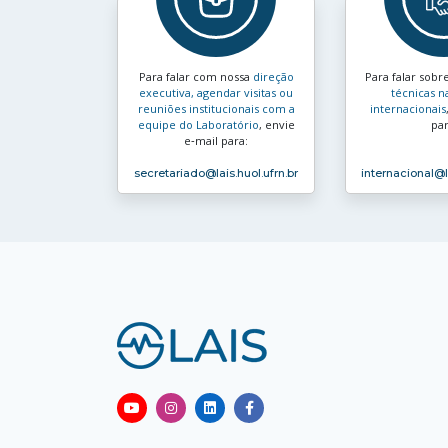
Para falar com nossa
direção
Para falar sobr
executiva, agendar visitas ou
técnicas n
reuniões institucionais com a
internacionais
equipe do Laboratório
, envie
par
e‑mail para:
secretariado
@lais.huol.ufrn.br
internacional
@l