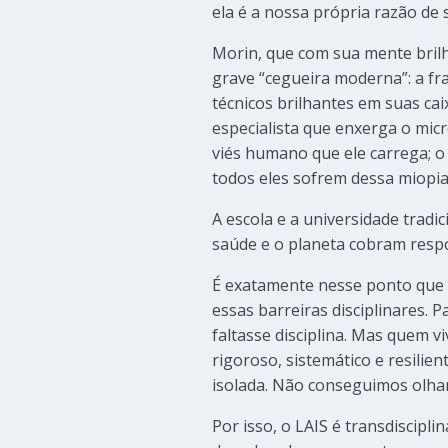
ela é a nossa própria razão de 
Morin, que com sua mente bril
grave “cegueira moderna”: a fr
técnicos brilhantes em suas ca
especialista que enxerga o mic
viés humano que ele carrega; o
todos eles sofrem dessa miopia
A escola e a universidade tradi
saúde e o planeta cobram respo
É exatamente nesse ponto que 
essas barreiras disciplinares. 
faltasse disciplina. Mas quem v
rigoroso, sistemático e resili
isolada. Não conseguimos olha
Por isso, o LAIS é transdiscipl