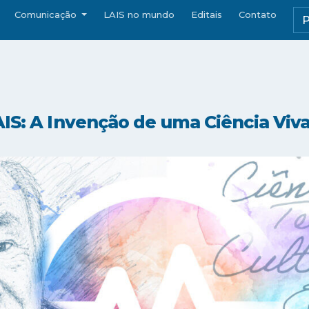
Comunicação
LAIS no mundo
Editais
Contato
AIS: A Invenção de uma Ciência Viv