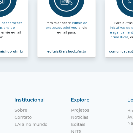
e
cooperações
Para falar sobre
editais de
Para outra
acionais e
processos seletivos
, envie
iniciativas d
, envie e‑mail
e‑mail para:
e agendamento
a:
jornalísticas
, e
ais.huol.ufrn.br
editais
@lais.huol.ufrn.br
comunicacao
Institucional
Explore
Lo
Sobre
Projetos
Ho
Av
Contato
Notícias
Na
LAIS no mundo
Editais
NITS