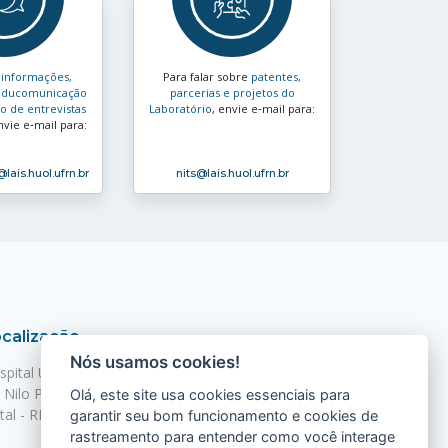
s
informações,
Para falar sobre
patentes,
e educomunicação
parcerias e projetos do
 de entrevistas
Laboratório
, envie e‑mail para:
nvie e‑mail para:
@lais.huol.ufrn.br
nits
@lais.huol.ufrn.br
calização
Nós usamos cookies!
spital Universitário Onofre Lopes - HUOL
. Nilo Peçanha, 620 - Petrópolis
Olá, este site usa cookies essenciais para
tal - RN, 59012-300
garantir seu bom funcionamento e cookies de
rastreamento para entender como você interage