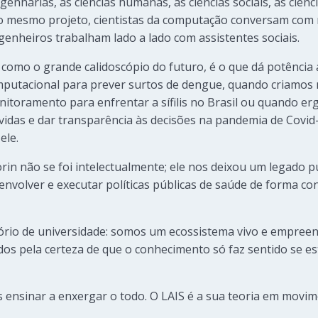
nharias, as ciências humanas, as ciências sociais, as ciênci
o mesmo projeto, cientistas da computação conversam com
genheiros trabalham lado a lado com assistentes sociais.
 como o grande calidoscópio do futuro, é o que dá potência
mputacional para prever surtos de dengue, quando criamos
onitoramento para enfrentar a sífilis no Brasil ou quando
 vidas e dar transparência às decisões na pandemia de Covid
ele.
orin não se foi intelectualmente; ele nos deixou um legado 
envolver e executar políticas públicas de saúde de forma con
rio de universidade: somos um ecossistema vivo e empree
os pela certeza de que o conhecimento só faz sentido se est
 ensinar a enxergar o todo. O LAIS é a sua teoria em movim