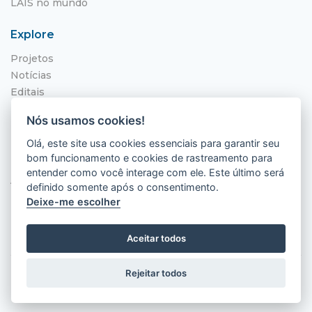
LAIS no mundo
Explore
Projetos
Notícias
Editais
NITS
Nós usamos cookies!
Localização
Olá, este site usa cookies essenciais para garantir seu
bom funcionamento e cookies de rastreamento para
Hospital Universitário Onofre Lopes - HUOL
entender como você interage com ele. Este último será
Av. Nilo Peçanha, 620 - Petrópolis
definido somente após o consentimento.
Natal - RN, 59012-300
Deixe-me escolher
Aceitar todos
Rejeitar todos
2026 © LAIS (HUOL). Todos os direitos
reservados.