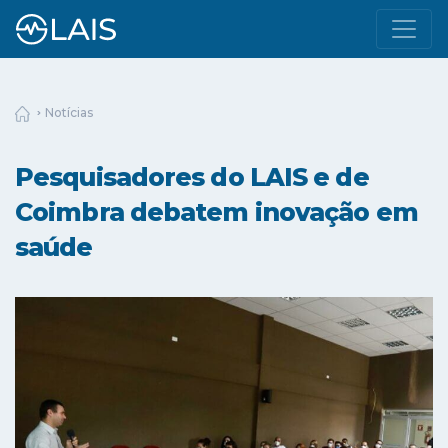
Notícias
Pesquisadores do LAIS e de
Coimbra debatem inovação em
saúde