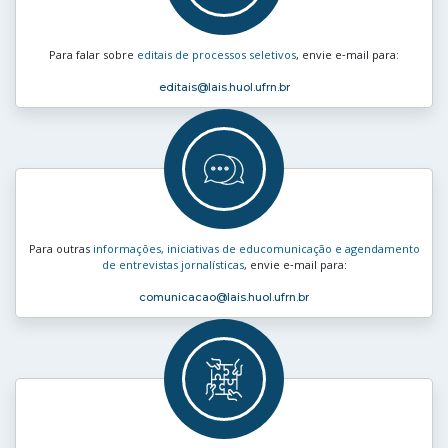
Para falar sobre
editais de processos seletivos
, envie e‑mail para:
editais
@lais.huol.ufrn.br
Para outras
informações, iniciativas de educomunicação e agendamento
de entrevistas jornalísticas
, envie e‑mail para:
comunicacao
@lais.huol.ufrn.br