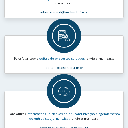
e‑mail para:
internacional
@lais.huol.ufrn.br
Para falar sobre
editais de processos seletivos
, envie e‑mail para:
editais
@lais.huol.ufrn.br
Para outras
informações, iniciativas de educomunicação e agendamento
de entrevistas jornalísticas
, envie e‑mail para:
comunicacao
@lais.huol.ufrn.br