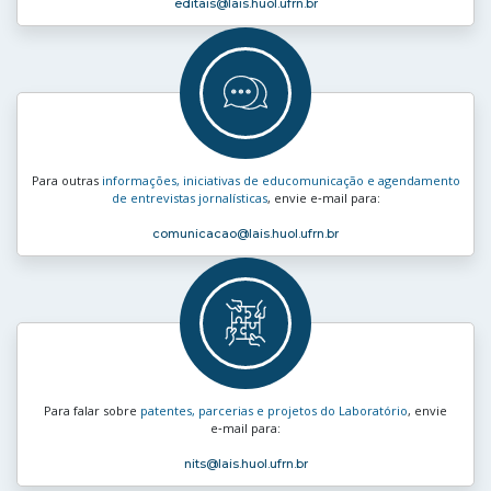
editais
@lais.huol.ufrn.br
Para outras
informações, iniciativas de educomunicação e agendamento
de entrevistas jornalísticas
, envie e‑mail para:
comunicacao
@lais.huol.ufrn.br
Para falar sobre
patentes, parcerias e projetos do Laboratório
, envie
e‑mail para:
nits
@lais.huol.ufrn.br