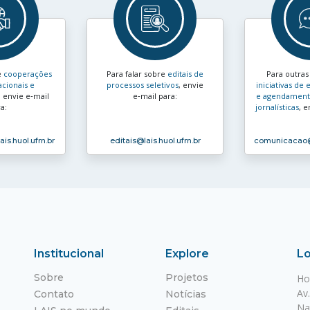
e
cooperações
Para falar sobre
editais de
Para outra
acionais e
processos seletivos
, envie
iniciativas d
, envie e‑mail
e‑mail para:
e agendamento
a:
jornalísticas
, e
ais.huol.ufrn.br
editais
@lais.huol.ufrn.br
comunicacao
Institucional
Explore
Lo
Sobre
Projetos
Ho
Av
Contato
Notícias
Na