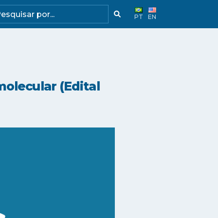
PT
EN
olecular (Edital