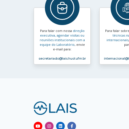
Para falar com nossa
direção
Para falar sobr
executiva, agendar visitas ou
técnicas n
reuniões institucionais com a
internacionais
equipe do Laboratório
, envie
par
e‑mail para:
secretariado
@lais.huol.ufrn.br
internacional
@l