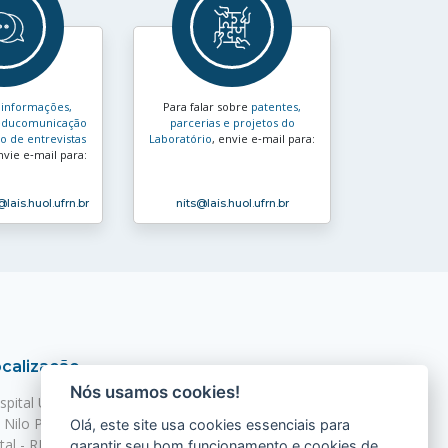
s
informações,
Para falar sobre
patentes,
e educomunicação
parcerias e projetos do
 de entrevistas
Laboratório
, envie e‑mail para:
nvie e‑mail para:
@lais.huol.ufrn.br
nits
@lais.huol.ufrn.br
calização
Nós usamos cookies!
spital Universitário Onofre Lopes - HUOL
. Nilo Peçanha, 620 - Petrópolis
Olá, este site usa cookies essenciais para
tal - RN, 59012-300
garantir seu bom funcionamento e cookies de