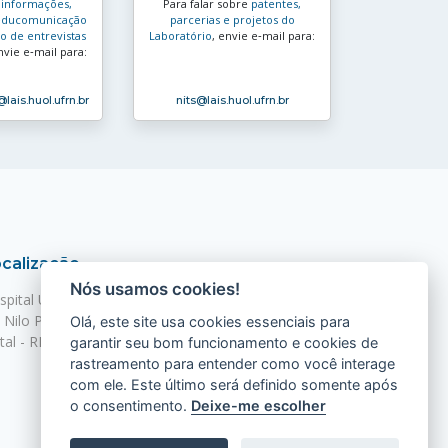
s
informações,
Para falar sobre
patentes,
e educomunicação
parcerias e projetos do
 de entrevistas
Laboratório
, envie e‑mail para:
nvie e‑mail para:
@lais.huol.ufrn.br
nits
@lais.huol.ufrn.br
calização
Nós usamos cookies!
spital Universitário Onofre Lopes - HUOL
. Nilo Peçanha, 620 - Petrópolis
Olá, este site usa cookies essenciais para
tal - RN, 59012-300
garantir seu bom funcionamento e cookies de
rastreamento para entender como você interage
com ele. Este último será definido somente após
o consentimento.
Deixe-me escolher