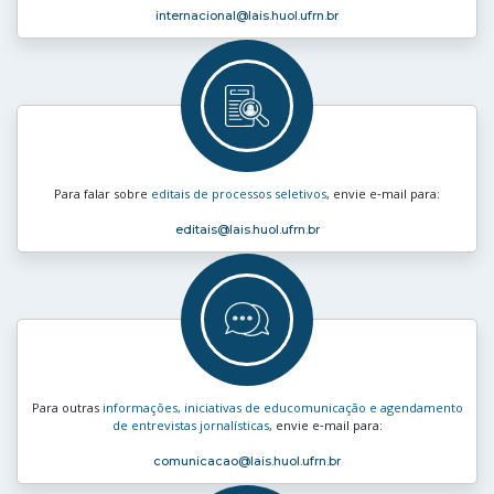
internacional
@lais.huol.ufrn.br
Para falar sobre
editais de processos seletivos
, envie e‑mail para:
editais
@lais.huol.ufrn.br
Para outras
informações, iniciativas de educomunicação e agendamento
de entrevistas jornalísticas
, envie e‑mail para:
comunicacao
@lais.huol.ufrn.br