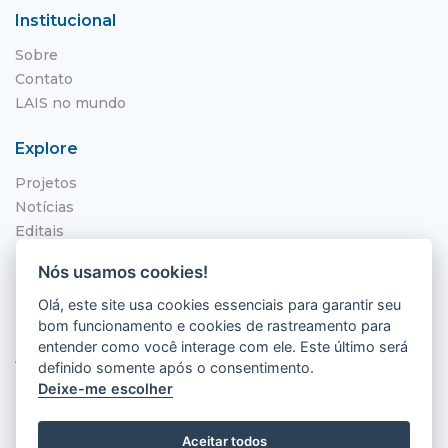
Institucional
Sobre
Contato
LAIS no mundo
Explore
Projetos
Notícias
Editais
NITS
Nós usamos cookies!
Localização
Olá, este site usa cookies essenciais para garantir seu
bom funcionamento e cookies de rastreamento para
Hospital Universitário Onofre Lopes - HUOL
entender como você interage com ele. Este último será
Av. Nilo Peçanha, 620 - Petrópolis
definido somente após o consentimento.
Natal - RN, 59012-300
Deixe-me escolher
Aceitar todos