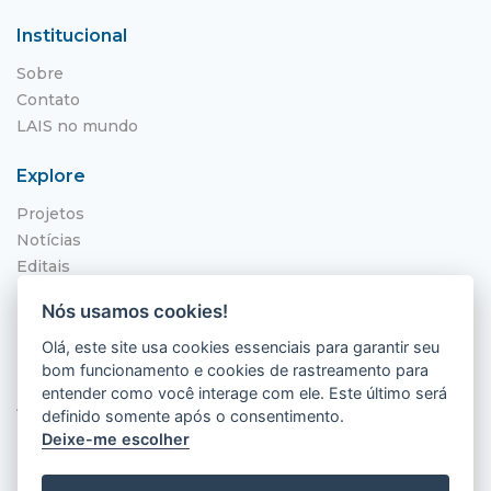
Institucional
Sobre
Contato
LAIS no mundo
Explore
Projetos
Notícias
Editais
NITS
Nós usamos cookies!
Localização
Olá, este site usa cookies essenciais para garantir seu
bom funcionamento e cookies de rastreamento para
Hospital Universitário Onofre Lopes - HUOL
entender como você interage com ele. Este último será
Av. Nilo Peçanha, 620 - Petrópolis
definido somente após o consentimento.
Natal - RN, 59012-300
Deixe-me escolher