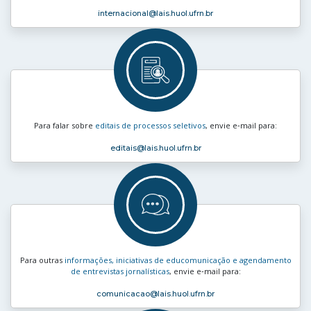
internacional
@lais.huol.ufrn.br
Para falar sobre
editais de processos seletivos
, envie e‑mail para:
editais
@lais.huol.ufrn.br
Para outras
informações, iniciativas de educomunicação e agendamento
de entrevistas jornalísticas
, envie e‑mail para:
comunicacao
@lais.huol.ufrn.br