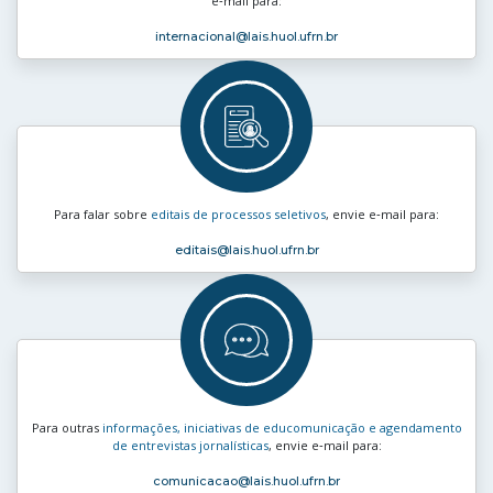
e‑mail para:
internacional
@lais.huol.ufrn.br
Para falar sobre
editais de processos seletivos
, envie e‑mail para:
editais
@lais.huol.ufrn.br
Para outras
informações, iniciativas de educomunicação e agendamento
de entrevistas jornalísticas
, envie e‑mail para:
comunicacao
@lais.huol.ufrn.br