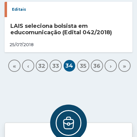
Editais
LAIS seleciona bolsista em
educomunicação (Edital 042/2018)
25/07/2018
34
«
‹
32
33
35
36
›
»