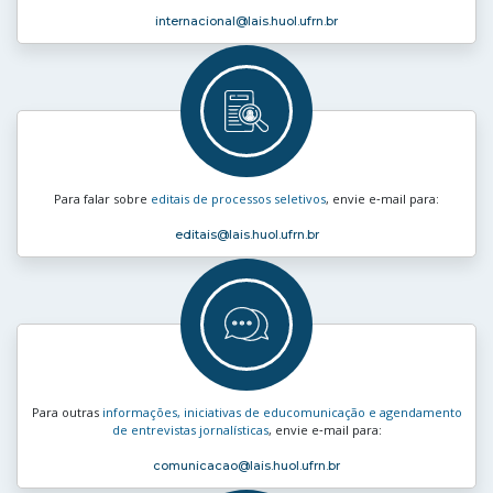
internacional
@lais.huol.ufrn.br
Para falar sobre
editais de processos seletivos
, envie e‑mail para:
editais
@lais.huol.ufrn.br
Para outras
informações, iniciativas de educomunicação e agendamento
de entrevistas jornalísticas
, envie e‑mail para:
comunicacao
@lais.huol.ufrn.br