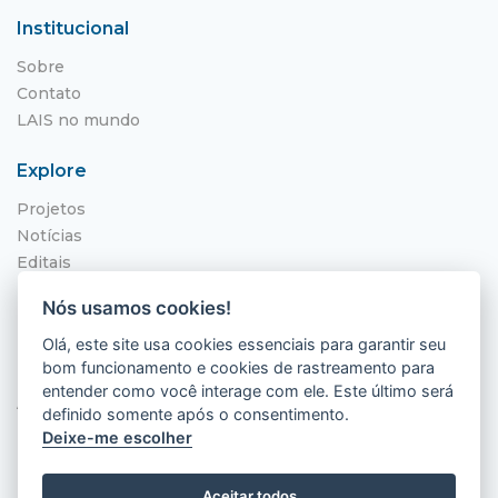
Institucional
Sobre
Contato
LAIS no mundo
Explore
Projetos
Notícias
Editais
NITS
Nós usamos cookies!
Localização
Olá, este site usa cookies essenciais para garantir seu
bom funcionamento e cookies de rastreamento para
Hospital Universitário Onofre Lopes - HUOL
entender como você interage com ele. Este último será
Av. Nilo Peçanha, 620 - Petrópolis
definido somente após o consentimento.
Natal - RN, 59012-300
Deixe-me escolher
Aceitar todos