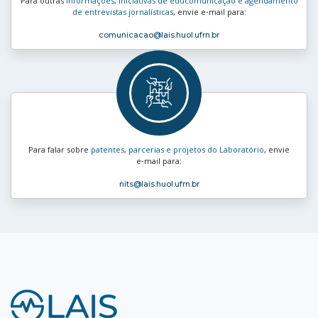
Para outras
informações, iniciativas de educomunicação e agendamento
de entrevistas jornalísticas
, envie e‑mail para:
comunicacao
@lais.huol.ufrn.br
Para falar sobre
patentes, parcerias e projetos do Laboratório
, envie
e‑mail para:
nits
@lais.huol.ufrn.br