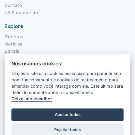
Contato
LAIS no mundo
Explore
Projetos
Notícias
Editais
NITS
Nós usamos cookies!
Localização
Olá, este site usa cookies essenciais para garantir seu
bom funcionamento e cookies de rastreamento para
Hospital Universitário Onofre Lopes - HUOL
entender como você interage com ele. Este último será
Av. Nilo Peçanha, 620 - Petrópolis
definido somente após o consentimento.
Natal - RN, 59012-300
Deixe-me escolher
Aceitar todos
Rejeitar todos
2026 © LAIS (HUOL). Todos os direitos