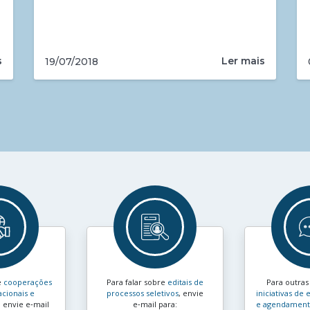
s
Ler mais
19/07/2018
e
cooperações
Para falar sobre
editais de
Para outra
acionais e
processos seletivos
, envie
iniciativas d
, envie e‑mail
e‑mail para:
e agendamento