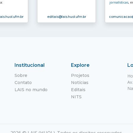
a:
jornalísticas
, e
ais.huol.ufrn.br
editais
@lais.huol.ufrn.br
comunicacao
Institucional
Explore
Lo
Sobre
Projetos
Ho
Av
Contato
Notícias
Na
LAIS no mundo
Editais
NITS