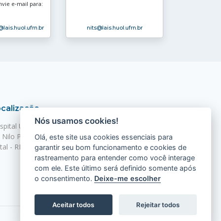
nvie e‑mail para:
@lais.huol.ufrn.br
nits
@lais.huol.ufrn.br
calização
Nós usamos cookies!
spital Universitário Onofre Lopes - HUOL
. Nilo Peçanha, 620 - Petrópolis
Olá, este site usa cookies essenciais para
tal - RN, 59012-300
garantir seu bom funcionamento e cookies de
rastreamento para entender como você interage
com ele. Este último será definido somente após
o consentimento.
Deixe-me escolher
Aceitar todos
Rejeitar todos