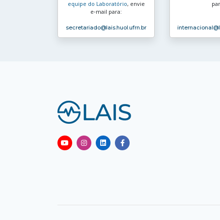
equipe do Laboratório
, envie
par
e‑mail para:
secretariado
@lais.huol.ufrn.br
internacional
@l