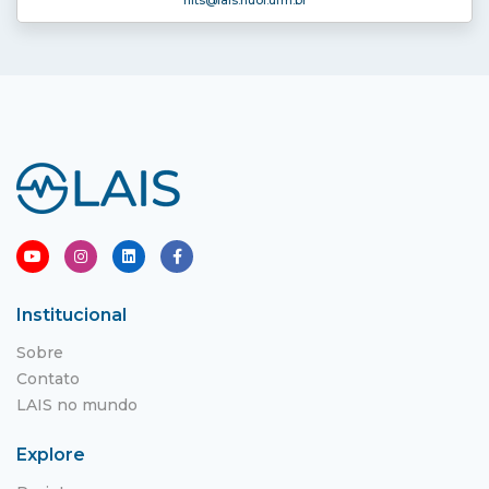
nits
@lais.huol.ufrn.br
Institucional
Sobre
Contato
LAIS no mundo
Explore