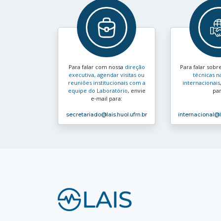
Para falar com nossa
direção
Para falar sobr
executiva, agendar visitas ou
técnicas n
reuniões institucionais com a
internacionais
equipe do Laboratório
, envie
par
e‑mail para:
secretariado
@lais.huol.ufrn.br
internacional
@l