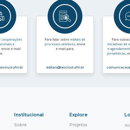
e
cooperações
Para falar sobre
editais de
Para outra
acionais e
processos seletivos
, envie
iniciativas d
, envie e‑mail
e‑mail para:
e agendamento
a:
jornalísticas
, e
ais.huol.ufrn.br
editais
@lais.huol.ufrn.br
comunicacao
Institucional
Explore
Lo
Sobre
Projetos
Ho