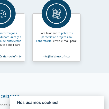
s
informações,
Para falar sobre
patentes,
e educomunicação
parcerias e projetos do
 de entrevistas
Laboratório
, envie e‑mail para:
nvie e‑mail para:
@lais.huol.ufrn.br
nits
@lais.huol.ufrn.br
calização
Nós usamos cookies!
spital Universitário Onofre Lopes - HUOL