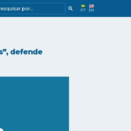
PT
EN
as”, defende