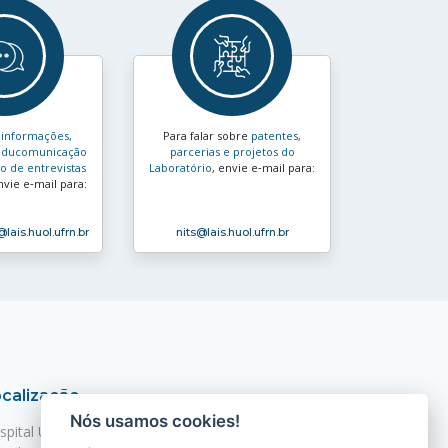
s
informações,
Para falar sobre
patentes,
e educomunicação
parcerias e projetos do
 de entrevistas
Laboratório
, envie e‑mail para:
nvie e‑mail para:
@lais.huol.ufrn.br
nits
@lais.huol.ufrn.br
calização
Nós usamos cookies!
spital Universitário Onofre Lopes - HUOL