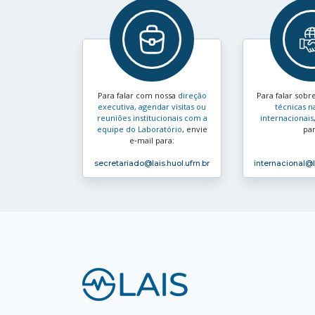
Para falar com nossa
direção
Para falar sobr
executiva, agendar visitas ou
técnicas n
reuniões institucionais com a
internacionais
equipe do Laboratório
, envie
par
e‑mail para:
secretariado
@lais.huol.ufrn.br
internacional
@l