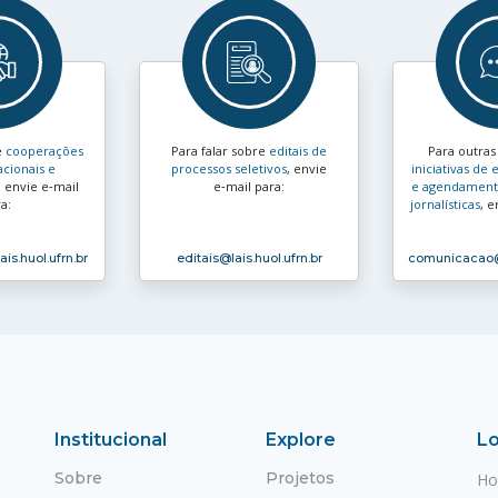
e
cooperações
Para falar sobre
editais de
Para outra
acionais e
processos seletivos
, envie
iniciativas d
, envie e‑mail
e‑mail para:
e agendamento
a:
jornalísticas
, e
ais.huol.ufrn.br
editais
@lais.huol.ufrn.br
comunicacao
Institucional
Explore
Lo
Sobre
Projetos
Ho