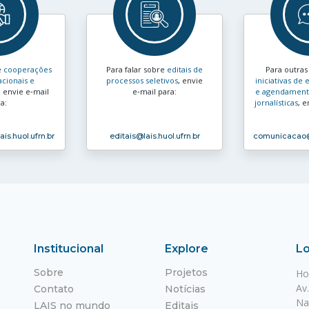
e
cooperações
Para falar sobre
editais de
Para outra
acionais e
processos seletivos
, envie
iniciativas d
, envie e‑mail
e‑mail para:
e agendamento
a:
jornalísticas
, e
ais.huol.ufrn.br
editais
@lais.huol.ufrn.br
comunicacao
Institucional
Explore
Lo
Sobre
Projetos
Ho
Av
Contato
Notícias
Na
LAIS no mundo
Editais