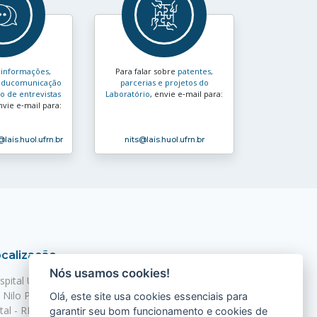
s
informações,
Para falar sobre
patentes,
e educomunicação
parcerias e projetos do
 de entrevistas
Laboratório
, envie e‑mail para:
nvie e‑mail para:
@lais.huol.ufrn.br
nits
@lais.huol.ufrn.br
calização
Nós usamos cookies!
spital Universitário Onofre Lopes - HUOL
. Nilo Peçanha, 620 - Petrópolis
Olá, este site usa cookies essenciais para
tal - RN, 59012-300
garantir seu bom funcionamento e cookies de