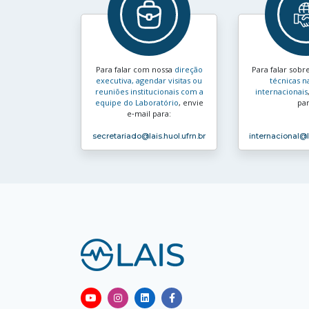
Para falar com nossa
direção
Para falar sobr
executiva, agendar visitas ou
técnicas n
reuniões institucionais com a
internacionais
equipe do Laboratório
, envie
par
e‑mail para:
secretariado
@lais.huol.ufrn.br
internacional
@l