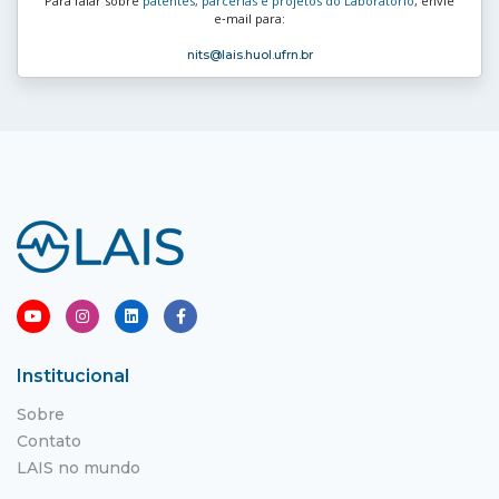
Para falar sobre
patentes, parcerias e projetos do Laboratório
, envie
e‑mail para:
nits
@lais.huol.ufrn.br
Institucional
Sobre
Contato
LAIS no mundo