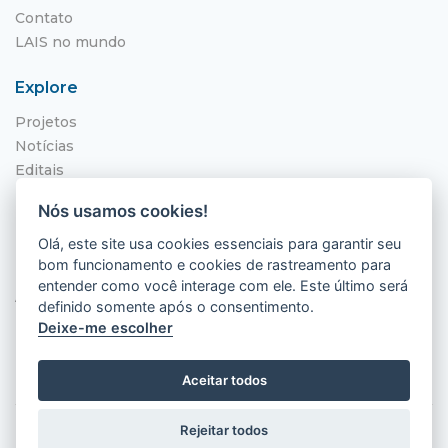
Contato
LAIS no mundo
Explore
Projetos
Notícias
Editais
NITS
Nós usamos cookies!
Localização
Olá, este site usa cookies essenciais para garantir seu
bom funcionamento e cookies de rastreamento para
Hospital Universitário Onofre Lopes - HUOL
entender como você interage com ele. Este último será
Av. Nilo Peçanha, 620 - Petrópolis
definido somente após o consentimento.
Natal - RN, 59012-300
Deixe-me escolher
Aceitar todos
Rejeitar todos
2026 © LAIS (HUOL). Todos os direitos