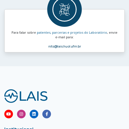
Para falar sobre
patentes, parcerias e projetos do Laboratório
, envie
e‑mail para:
nits
@lais.huol.ufrn.br