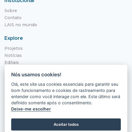
Institucional
Sobre
Contato
LAIS no mundo
Explore
Projetos
Notícias
Editais
NITS
Nós usamos cookies!
Localização
Olá, este site usa cookies essenciais para garantir seu
bom funcionamento e cookies de rastreamento para
Hospital Universitário Onofre Lopes - HUOL
entender como você interage com ele. Este último será
Av. Nilo Peçanha, 620 - Petrópolis
definido somente após o consentimento.
Natal - RN, 59012-300
Deixe-me escolher
Aceitar todos