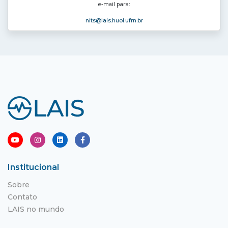
e‑mail para:
nits
@lais.huol.ufrn.br
Institucional
Sobre
Contato
LAIS no mundo