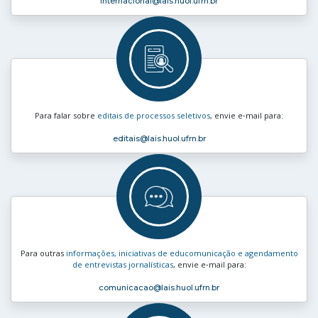
internacional
@lais.huol.ufrn.br
Para falar sobre
editais de processos seletivos
, envie e‑mail para:
editais
@lais.huol.ufrn.br
Para outras
informações, iniciativas de educomunicação e agendamento
de entrevistas jornalísticas
, envie e‑mail para:
comunicacao
@lais.huol.ufrn.br