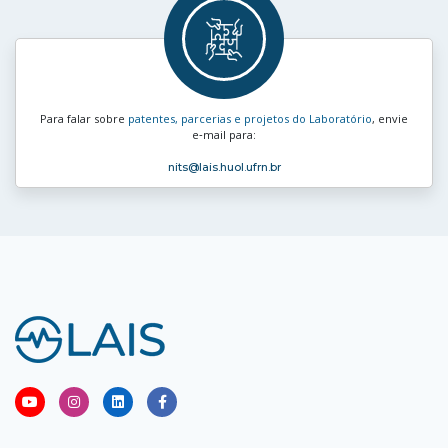
Para falar sobre
patentes, parcerias e projetos do Laboratório
, envie
e‑mail para:
nits
@lais.huol.ufrn.br