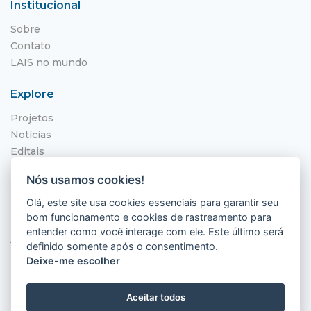
Institucional
Sobre
Contato
LAIS no mundo
Explore
Projetos
Notícias
Editais
NITS
Nós usamos cookies!
Localização
Olá, este site usa cookies essenciais para garantir seu
bom funcionamento e cookies de rastreamento para
Hospital Universitário Onofre Lopes - HUOL
entender como você interage com ele. Este último será
Av. Nilo Peçanha, 620 - Petrópolis
definido somente após o consentimento.
Natal - RN, 59012-300
Deixe-me escolher
Aceitar todos