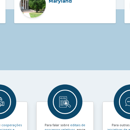
Maryland
e
cooperações
Para falar sobre
editais de
Para outra
acionais e
processos seletivos
, envie
iniciativas d