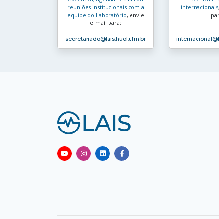
reuniões institucionais com a
internacionais
equipe do Laboratório
, envie
par
e‑mail para:
secretariado
@lais.huol.ufrn.br
internacional
@l