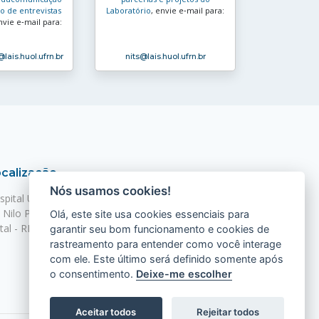
 de entrevistas
Laboratório
, envie e‑mail para:
nvie e‑mail para:
@lais.huol.ufrn.br
nits
@lais.huol.ufrn.br
calização
Nós usamos cookies!
spital Universitário Onofre Lopes - HUOL
. Nilo Peçanha, 620 - Petrópolis
Olá, este site usa cookies essenciais para
tal - RN, 59012-300
garantir seu bom funcionamento e cookies de
rastreamento para entender como você interage
com ele. Este último será definido somente após
o consentimento.
Deixe-me escolher
Aceitar todos
Rejeitar todos