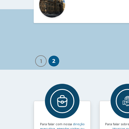
2
1
Para falar com nossa
direção
Para falar sobr
executiva, agendar visitas ou
técnicas n