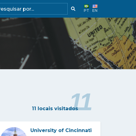
PT
EN
11
11 locais visitados
University of Cincinnati