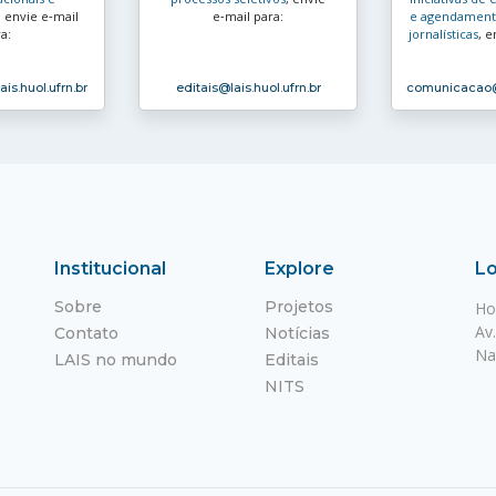
, envie e‑mail
e‑mail para:
e agendamento
a:
jornalísticas
, e
ais.huol.ufrn.br
editais
@lais.huol.ufrn.br
comunicacao
Institucional
Explore
Lo
Sobre
Projetos
Ho
Av
Contato
Notícias
Na
LAIS no mundo
Editais
NITS