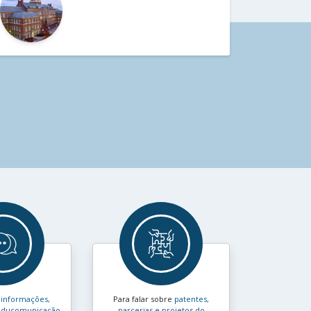
s
informações,
Para falar sobre
patentes,
e educomunicação
parcerias e projetos do